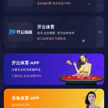
020-87566596