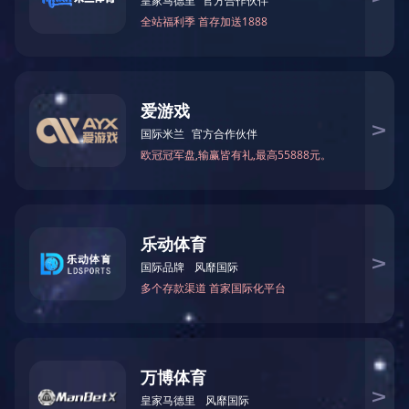
国内案例
国外案例
关于我们

关于我们
进一步了解

公司简介
企业文化
荣誉资质
发展历程
合作品牌
开云足球（中国）